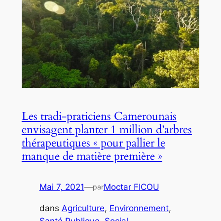
Les tradi-praticiens Camerounais
envisagent planter 1 million d’arbres
thérapeutiques « pour pallier le
manque de matière première »
Mai 7, 2021
—
Moctar FICOU
par
dans
Agriculture
, 
Environnement
, 
Santé Publique
, 
Social