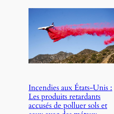
Incendies aux États-Unis :
Les produits retardants
accusés de polluer sols et