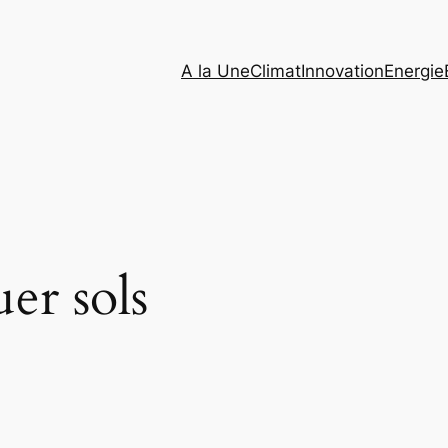
A la Une
Climat
Innovation
Energie
uer sols