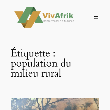
Aller
au
contenu
Étiquette :
population du
milieu rural