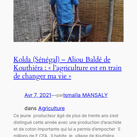
Kolda (Sénégal) – Aliou Baldé de
Kouthiéra : « l’agriculture est en train
de changer ma vie »
Avr 7, 2021
—
Ismaïla MANSALY
par
dans
Agriculture
Ce jeune producteur âgé de plus de trente ans s’est
distingué cette année avec une production d’arachide
et de coton importante qui lui a permis d’empocher 5
millions de F CFA. Il habite le village de Kouthièra