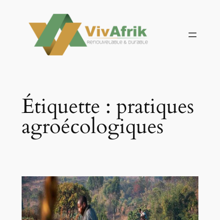
Aller
au
contenu
Étiquette :
pratiques
agroécologiques