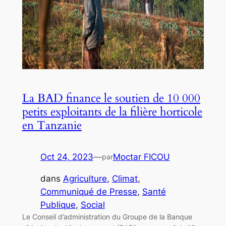
La BAD finance le soutien de 10 000
petits exploitants de la filière horticole
en Tanzanie
Oct 24, 2023
—
Moctar FICOU
par
dans
Agriculture
, 
Climat
, 
Communiqué de Presse
, 
Santé
Publique
, 
Social
Le Conseil d’administration du Groupe de la Banque