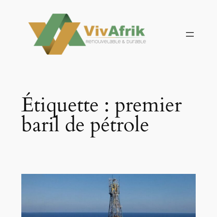
Aller
au
contenu
Étiquette :
premier
baril de pétrole