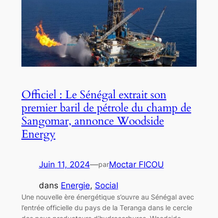
Officiel : Le Sénégal extrait son
premier baril de pétrole du champ de
Sangomar, annonce Woodside
Energy
Juin 11, 2024
—
Moctar FICOU
par
dans
Energie
, 
Social
Une nouvelle ère énergétique s’ouvre au Sénégal avec
l’entrée officielle du pays de la Teranga dans le cercle