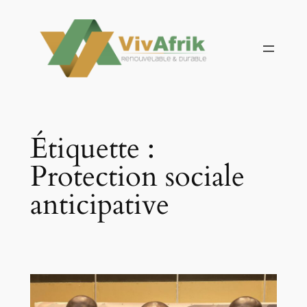
Aller
au
contenu
Étiquette :
Protection sociale
anticipative