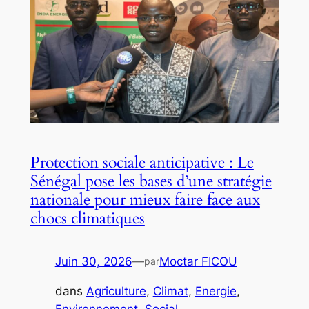
Protection sociale anticipative : Le
Sénégal pose les bases d’une stratégie
nationale pour mieux faire face aux
chocs climatiques
Juin 30, 2026
—
Moctar FICOU
par
dans
Agriculture
, 
Climat
, 
Energie
, 
Environnement
, 
Social