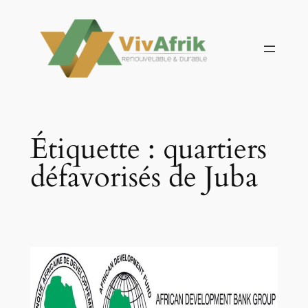
Aller
au
contenu
Étiquette :
quartiers
défavorisés de Juba