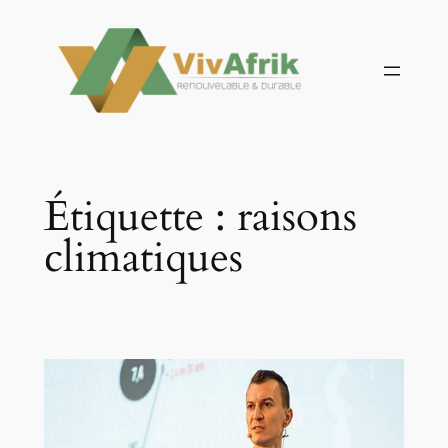
Aller
au
contenu
Étiquette :
raisons
climatiques