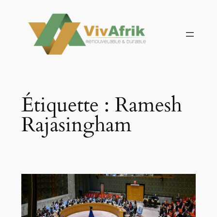
Aller
au
contenu
Étiquette :
Ramesh
Rajasingham