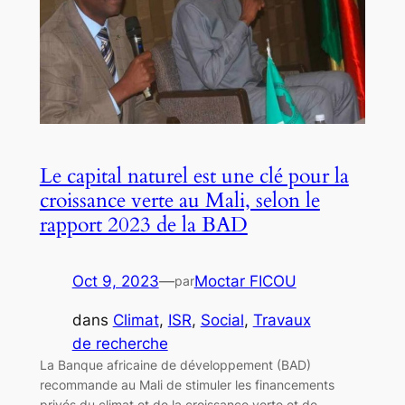
Le capital naturel est une clé pour la
croissance verte au Mali, selon le
rapport 2023 de la BAD
Oct 9, 2023
—
Moctar FICOU
par
dans
Climat
, 
ISR
, 
Social
, 
Travaux
de recherche
La Banque africaine de développement (BAD)
recommande au Mali de stimuler les financements
privés du climat et de la croissance verte et de