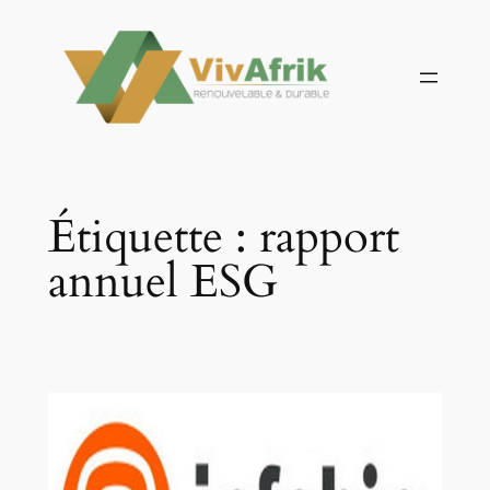
Aller
au
contenu
Étiquette :
rapport
annuel ESG