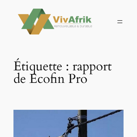
Aller
au
contenu
Étiquette :
rapport
de Ecofin Pro