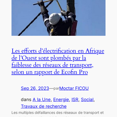
Les efforts d’électrification en Afrique
de l’Ouest sont plombés par la
faiblesse des réseaux de transport,
selon un rapport de Ecofin Pro
Sep 26, 2023
—
Moctar FICOU
par
dans
A la Une
, 
Energie
, 
ISR
, 
Social
, 
Travaux de recherche
Les multiples défaillances des réseaux de transport et