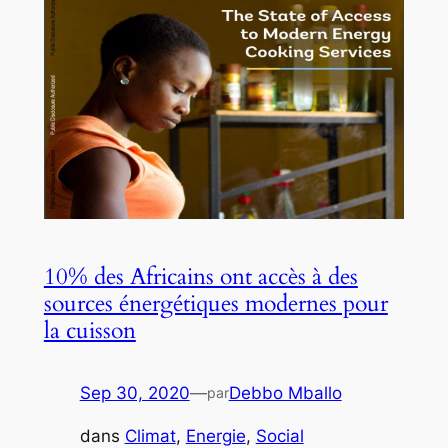
10% des Africains ont accès à des
sources énergétiques modernes pour
la cuisson
Sep 30, 2020
—
Debbo Mballo
par
dans
Climat
, 
Energie
, 
Social