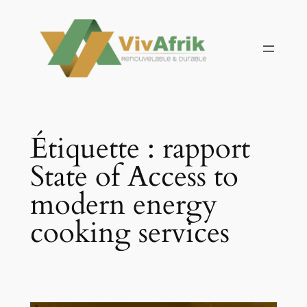
Aller
au
contenu
Étiquette :
rapport
State of Access to
modern energy
cooking services