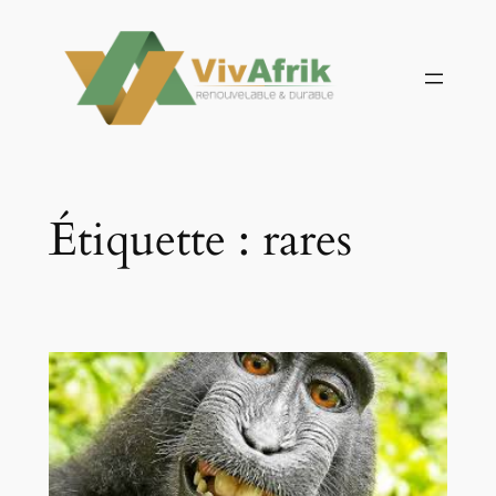
Aller
au
contenu
Étiquette :
rares