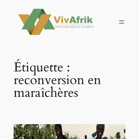
Aller
au
contenu
Étiquette :
reconversion en
maraîchères