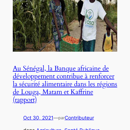
Au Sénégal, la Banque africaine de
développement contribue à renforcer
la sécurité alimentaire dans les régions
de Louga, Matam et Kaffrine
(rapport)
Oct 30, 2021
—
Contributeur
par