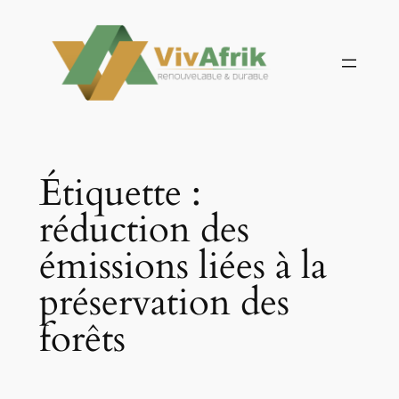
Aller
au
contenu
Étiquette :
réduction des
émissions liées à la
préservation des
forêts