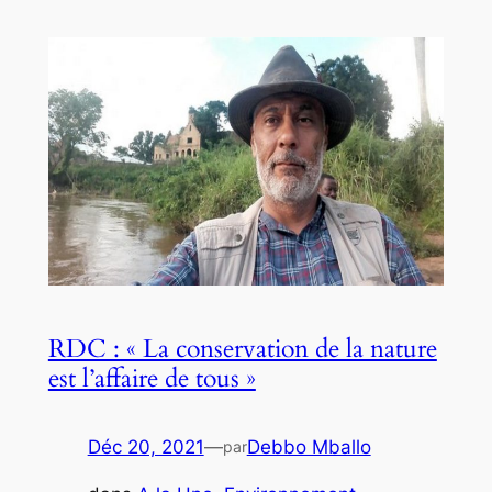
RDC : « La conservation de la nature
est l’affaire de tous »
Déc 20, 2021
—
Debbo Mballo
par