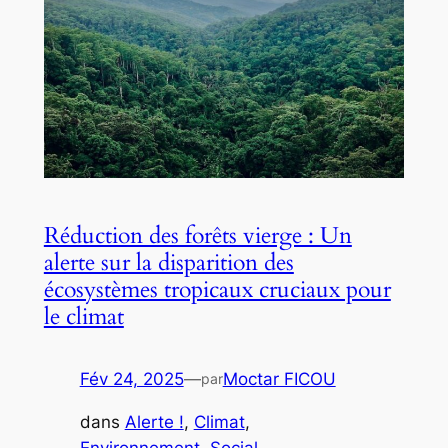
Réduction des forêts vierge : Un
alerte sur la disparition des
écosystèmes tropicaux cruciaux pour
le climat
Fév 24, 2025
—
Moctar FICOU
par
dans
Alerte !
, 
Climat
, 
Environnement
, 
Social