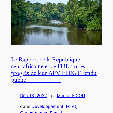
Le Rapport de la République
centrafricaine et de l’UE sur les
progrès de leur APV FLEGT rendu
public
Déc 13, 2022
—
Moctar FICOU
par
dans
Développement
, 
Forêt
, 
Gouvernance
, 
Social