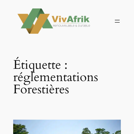
Aller
au
contenu
Étiquette :
réglementations
Forestières