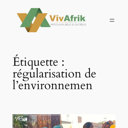
Aller
au
contenu
Étiquette :
régularisation de
l’environnemen