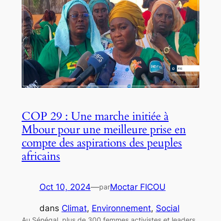
COP 29 : Une marche initiée à
Mbour pour une meilleure prise en
compte des aspirations des peuples
africains
Oct 10, 2024
—
Moctar FICOU
par
dans
Climat
, 
Environnement
, 
Social
Au Sénégal, plus de 300 femmes activistes et leaders