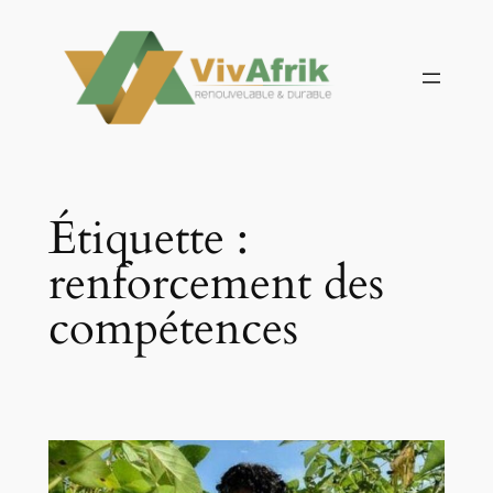
Aller
au
contenu
Étiquette :
renforcement des
compétences