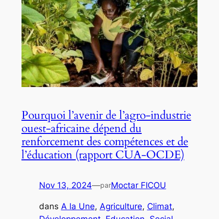
Pourquoi l’avenir de l’agro-industrie
ouest-africaine dépend du
renforcement des compétences et de
l’éducation (rapport CUA-OCDE)
Nov 13, 2024
—
Moctar FICOU
par
dans
A la Une
, 
Agriculture
, 
Climat
, 
Développement
, 
Education
, 
Social
, 