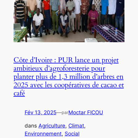
Côte d’Ivoire : PUR lance un projet
ambitieux d’agroforesterie pour
planter plus de 1,3 million d’arbres en
2025 avec les coopératives de cacao et
café
Fév 13, 2025
—
Moctar FICOU
par
dans
Agriculture
, 
Climat
, 
Environnement
, 
Social