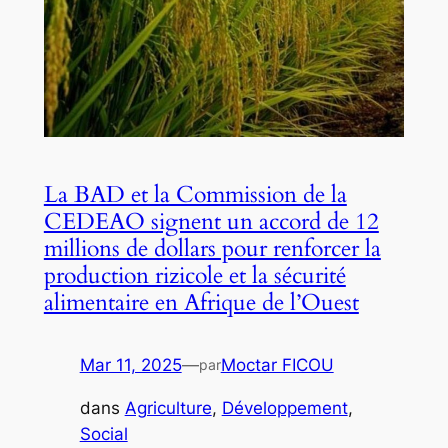
La BAD et la Commission de la
CEDEAO signent un accord de 12
millions de dollars pour renforcer la
production rizicole et la sécurité
alimentaire en Afrique de l’Ouest
Mar 11, 2025
—
Moctar FICOU
par
dans
Agriculture
, 
Développement
, 
Social