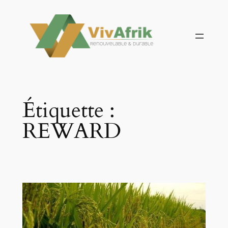
Aller
au
contenu
Étiquette :
REWARD