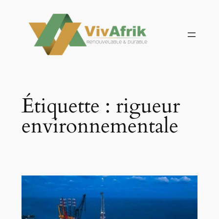
Aller
au
contenu
Étiquette :
rigueur
environnementale