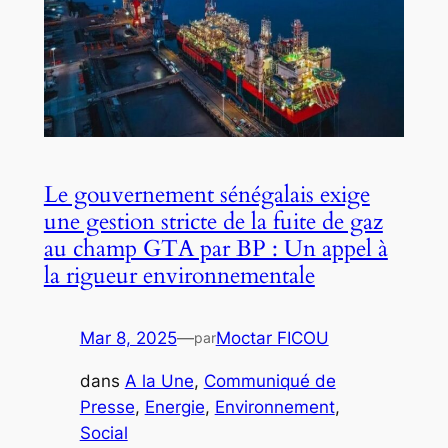
Le gouvernement sénégalais exige
une gestion stricte de la fuite de gaz
au champ GTA par BP : Un appel à
la rigueur environnementale
Mar 8, 2025
—
Moctar FICOU
par
dans
A la Une
, 
Communiqué de
Presse
, 
Energie
, 
Environnement
, 
Social