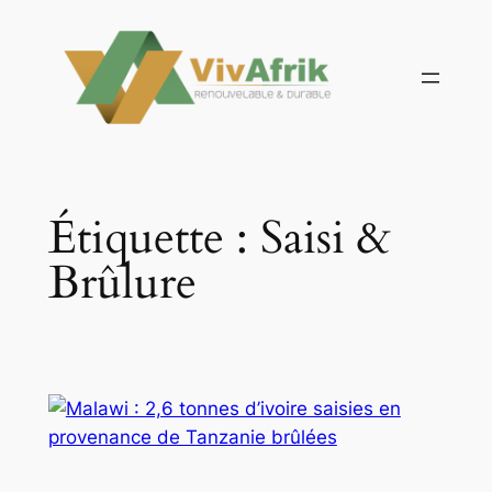
Aller
au
contenu
Étiquette :
Saisi &
Brûlure