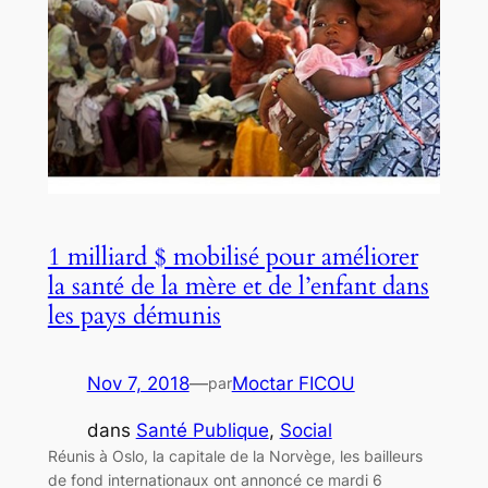
1 milliard $ mobilisé pour améliorer
la santé de la mère et de l’enfant dans
les pays démunis
Nov 7, 2018
—
Moctar FICOU
par
dans
Santé Publique
, 
Social
Réunis à Oslo, la capitale de la Norvège, les bailleurs
de fond internationaux ont annoncé ce mardi 6