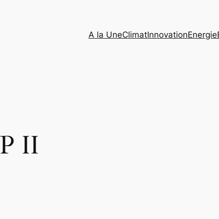
A la Une
Climat
Innovation
Energie
P II