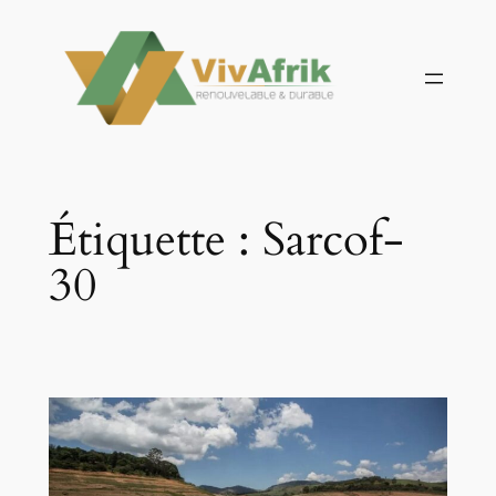
Aller
au
contenu
Étiquette :
Sarcof-
30