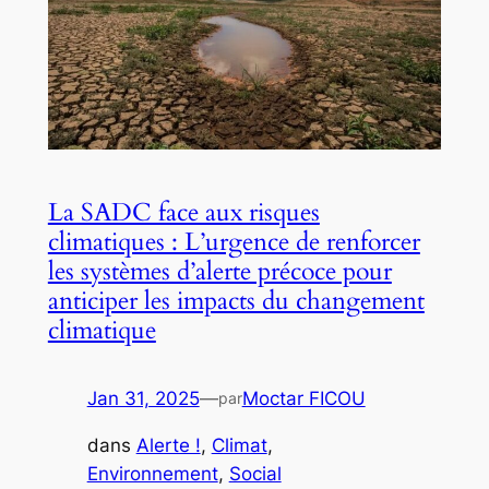
La SADC face aux risques
climatiques : L’urgence de renforcer
les systèmes d’alerte précoce pour
anticiper les impacts du changement
climatique
Jan 31, 2025
—
Moctar FICOU
par
dans
Alerte !
, 
Climat
, 
Environnement
, 
Social