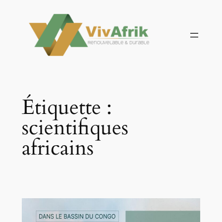
Aller
au
contenu
Étiquette :
scientifiques
africains