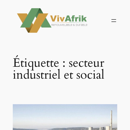
Aller
au
contenu
Étiquette :
secteur
industriel et social