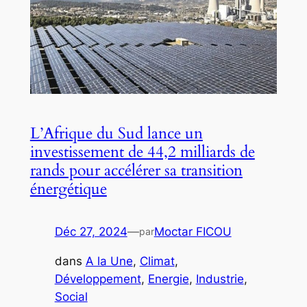
L’Afrique du Sud lance un
investissement de 44,2 milliards de
rands pour accélérer sa transition
énergétique
Déc 27, 2024
—
Moctar FICOU
par
dans
A la Une
, 
Climat
, 
Développement
, 
Energie
, 
Industrie
, 
Social