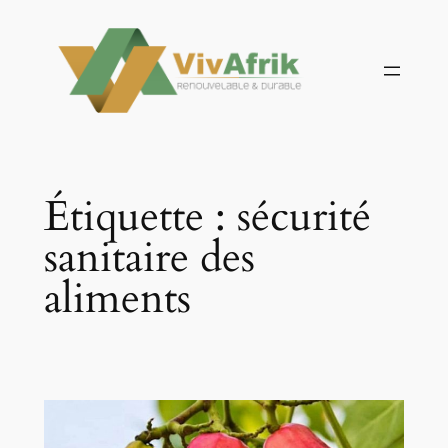
Aller
au
contenu
Étiquette :
sécurité
sanitaire des
aliments