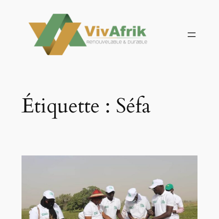
Aller
au
contenu
Étiquette :
Séfa