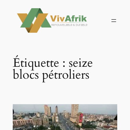
Aller
au
contenu
Étiquette :
seize
blocs pétroliers