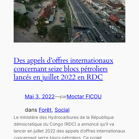
Des appels d’offres internationaux
concernant seize blocs pétroliers
lancés en juillet 2022 en RDC
Mai 3, 2022
—
Moctar FICOU
par
dans
Forêt
, 
Social
Le ministère des Hydrocarbures de la République
démocratique du Congo (RDC) a annoncé qu’il va
lancer en juillet 2022 des appels d’offres internationaux
concernant seize blocs pétroliers. Ce projet