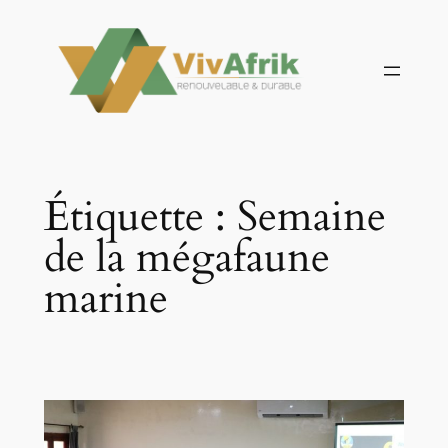
Aller
au
contenu
Étiquette :
Semaine
de la mégafaune
marine