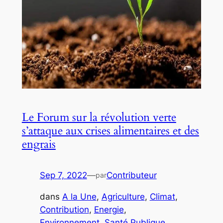
Le Forum sur la révolution verte
s’attaque aux crises alimentaires et des
engrais
Sep 7, 2022
—
Contributeur
par
dans
A la Une
, 
Agriculture
, 
Climat
, 
Contribution
, 
Energie
, 
Environnement
, 
Santé Publique
, 