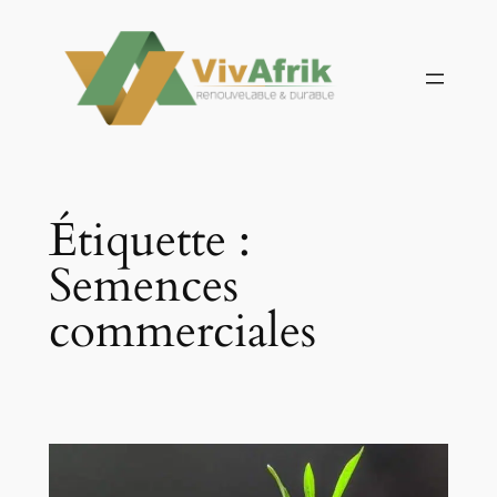
Aller
au
contenu
Étiquette :
Semences
commerciales