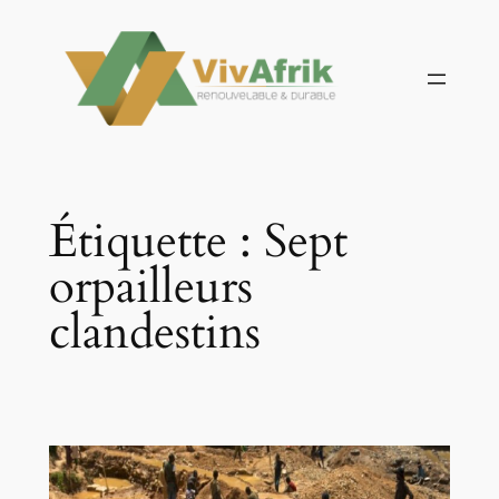
Aller
au
contenu
Étiquette :
Sept
orpailleurs
clandestins