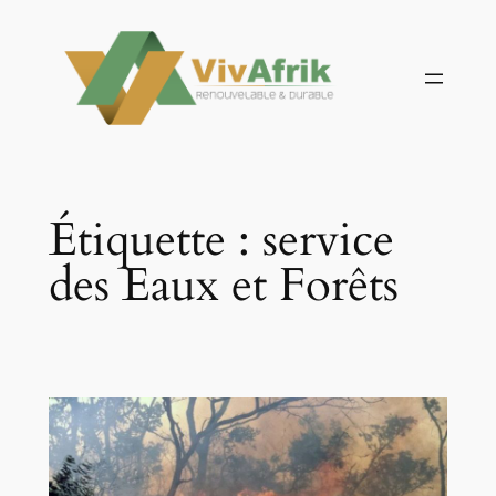
Aller
au
contenu
Étiquette :
service
des Eaux et Forêts