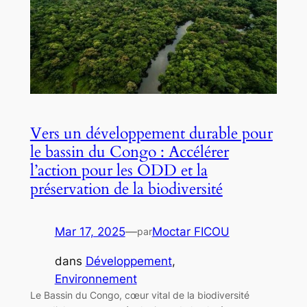
Vers un développement durable pour
le bassin du Congo : Accélérer
l’action pour les ODD et la
préservation de la biodiversité
Mar 17, 2025
—
Moctar FICOU
par
dans
Développement
, 
Environnement
Le Bassin du Congo, cœur vital de la biodiversité