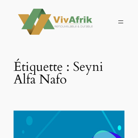
Aller
au
contenu
Étiquette :
Seyni
Alfa Nafo