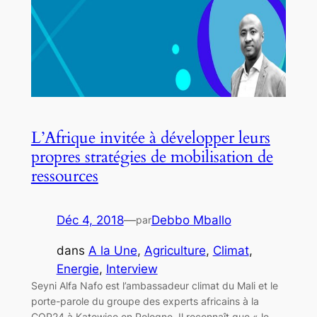
L’Afrique invitée à développer leurs
propres stratégies de mobilisation de
ressources
Déc 4, 2018
—
Debbo Mballo
par
dans
A la Une
, 
Agriculture
, 
Climat
, 
Energie
, 
Interview
Seyni Alfa Nafo est l’ambassadeur climat du Mali et le
porte-parole du groupe des experts africains à la
COP24 à Katowice en Pologne. Il reconnaît que « le