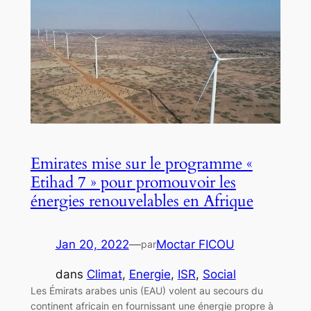
Emirates mise sur le programme «
Etihad 7 » pour promouvoir les
énergies renouvelables en Afrique
Jan 20, 2022
—
Moctar FICOU
par
dans
Climat
, 
Energie
, 
ISR
, 
Social
Les Émirats arabes unis (EAU) volent au secours du
continent africain en fournissant une énergie propre à