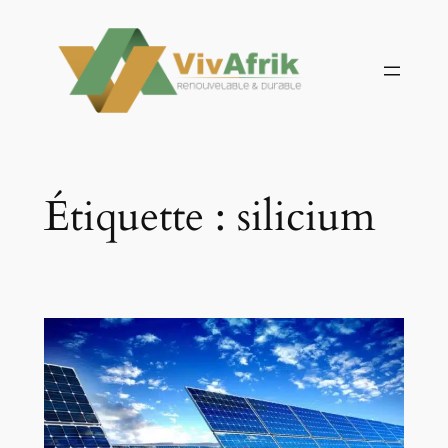
Aller
au
contenu
Étiquette :
silicium