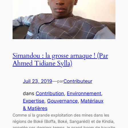
Simandou : la grosse arnaque ! (Par
Ahmed Tidiane Sylla)
Juil 23, 2019
—
Contributeur
par
dans
Contribution
, 
Environnement
, 
Expertise
, 
Gouvernance
, 
Matériaux
& Matières
Comme si la grande exploitation des mines dans les
régions de Boké (Boffa, Boké, Sangarédi) et de Kindia,
appelée ces derniers temps, le grand boom de bauxite