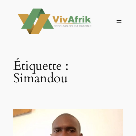
Aller
au
contenu
Étiquette :
Simandou