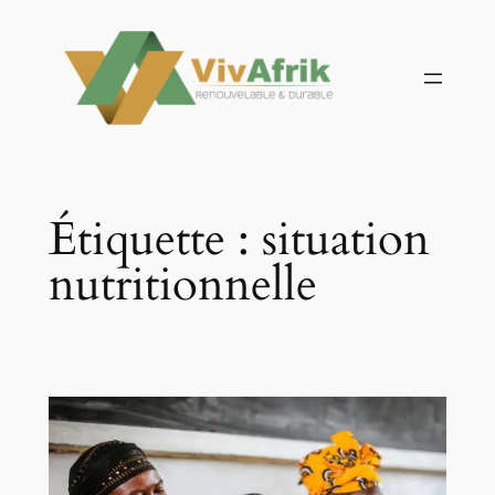
Aller
au
contenu
Étiquette :
situation
nutritionnelle