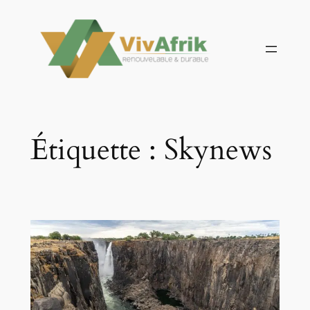
Aller
au
contenu
Étiquette :
Skynews