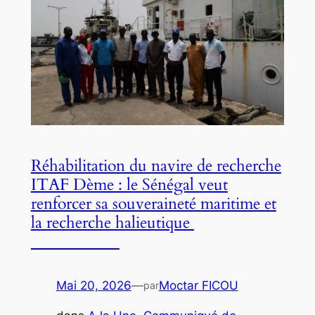
Réhabilitation du navire de recherche
ITAF Dème : le Sénégal veut
renforcer sa souveraineté maritime et
la recherche halieutique
Mai 20, 2026
—
Moctar FICOU
par