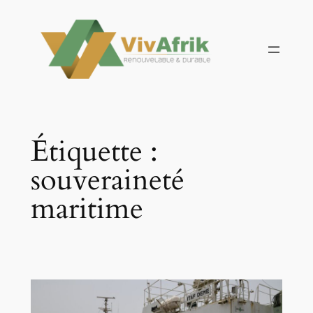
Aller
au
contenu
Étiquette :
souveraineté
maritime