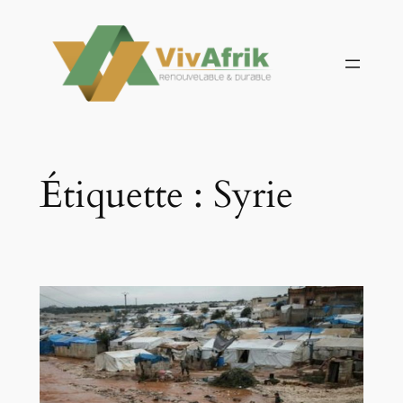
Aller
au
contenu
Étiquette :
Syrie