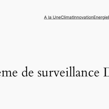
A la Une
Climat
Innovation
Energie
tème de surveillanc