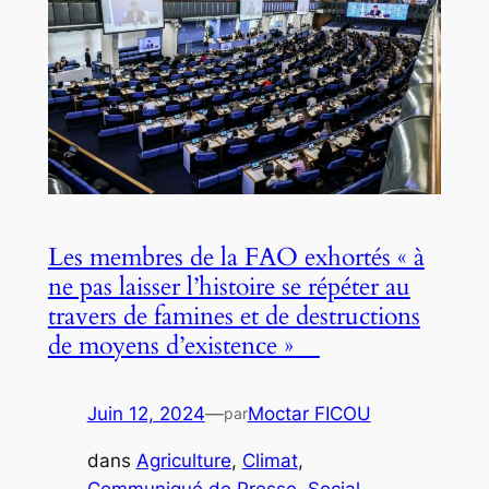
Les membres de la FAO exhortés « à
ne pas laisser l’histoire se répéter au
travers de famines et de destructions
de moyens d’existence »
Juin 12, 2024
—
Moctar FICOU
par
dans
Agriculture
, 
Climat
, 
Communiqué de Presse
, 
Social