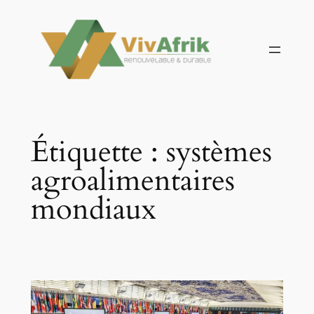
Aller
au
contenu
Étiquette :
systèmes
agroalimentaires
mondiaux