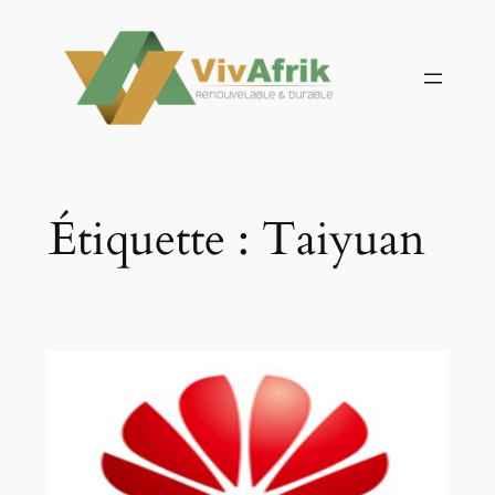
Aller
au
contenu
Étiquette :
Taiyuan