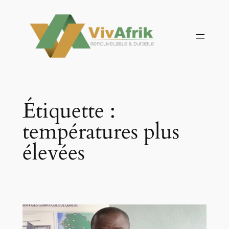
Aller
au
contenu
Étiquette :
températures plus
élevées